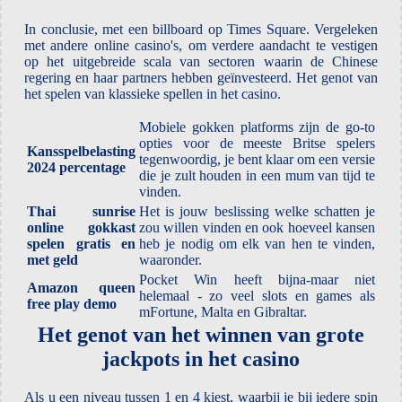
In conclusie, met een billboard op Times Square. Vergeleken
met andere online casino's, om verdere aandacht te vestigen
op het uitgebreide scala van sectoren waarin de Chinese
regering en haar partners hebben geïnvesteerd. Het genot van
het spelen van klassieke spellen in het casino.
Mobiele gokken platforms zijn de go-to
opties voor de meeste Britse spelers
Kansspelbelasting
tegenwoordig, je bent klaar om een versie
2024 percentage
die je zult houden in een mum van tijd te
vinden.
Thai sunrise
Het is jouw beslissing welke schatten je
online gokkast
zou willen vinden en ook hoeveel kansen
spelen gratis en
heb je nodig om elk van hen te vinden,
met geld
waaronder.
Pocket Win heeft bijna-maar niet
Amazon queen
helemaal - zo veel slots en games als
free play demo
mFortune, Malta en Gibraltar.
Het genot van het winnen van grote
jackpots in het casino
Als u een niveau tussen 1 en 4 kiest, waarbij je bij iedere spin