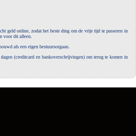
t geld online, zodat het beste ding om de vrije tijd te passeren in
n voor dit alleen.
chouwd als een eigen bestuursorgaan.
 dagen (creditcard en bankoverschrijvingen) om terug te komen in