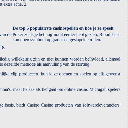
 extra actie, 2.
De top 5 populairste casinospellen en hoe je ze speelt
van de
Poker zoals je het nog nooit eerder hebt gezien, Blood Lust
kan doen symbool upgrades en gestapelde rollen.
's
lledig willekeurig zijn en niet kunnen worden beïnvloed, allemaal
 dezelfde methode als aanvulling van de storting.
enlijke clip produceert, kun je ze openen en spelen op elk gewenst
mma's, maar helaas als het gaat om online casino Michigan spelers
e basis, biedt Casiqo Casino producten van softwareleveranciers