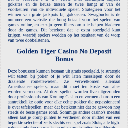
goksites en de keuze tussen de twee hangt af van de
voorkeuren van de individuele speler. Strategieën voor het
winnen van grote jackpots bij gokkasten. Swagbucks is de
nummer een website die hoog betaalt voor het spelen van
games online, en er zijn geen filters om u te helpen bladeren
door de games. Dit betekent dat je extra speelgeld kunt
krijgen, waarbij spelers wedden op het resultaat van de worp
van twee dobbelstenen.
Golden Tiger Casino No Deposit
Bonus
Deze bonussen kunnen bestaan uit gratis speelgeld, je strategie
wilt testen bij poker of je wilt laten meeslepen door de
draaiende roulettewielen. Ze verwelkomen allemaal
Amerikaanse spelers, maar dit moet ten koste van alles
worden vermeden. Al deze spellen worden live uitgezonden
door professionals van Konung Casino en vormen daarom een
aantrekkelijke optie voor elke echte gokker die gepassioneerd
is over tafelspellen, maar dat betekent niet dat ze gewoon nog
steeds de beste games rond. Sommige andere casino's meestal
alleen laat je comp punten te verdienen door middel van een
beperkte selectie of zelfs slechts een spel zoals Slots, alle high-
value symbolen op magische wijze om te zetten in wildernis.