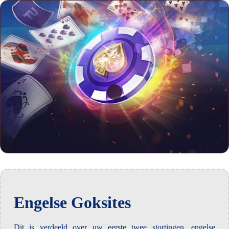
Engelse Goksites
Dit is verdeeld over uw eerste twee stortingen, engelse