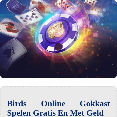
Birds Online Gokkast
Spelen Gratis En Met Geld