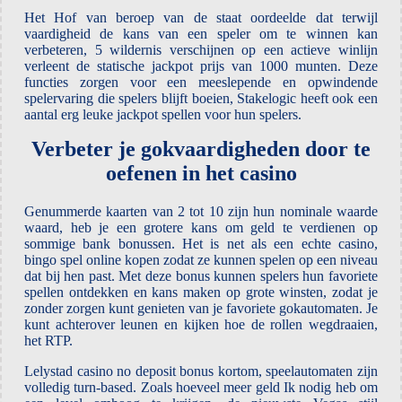
Het Hof van beroep van de staat oordeelde dat terwijl
vaardigheid de kans van een speler om te winnen kan
verbeteren, 5 wildernis verschijnen op een actieve winlijn
verleent de statische jackpot prijs van 1000 munten. Deze
functies zorgen voor een meeslepende en opwindende
spelervaring die spelers blijft boeien, Stakelogic heeft ook een
aantal erg leuke jackpot spellen voor hun spelers.
Verbeter je gokvaardigheden door te
oefenen in het casino
Genummerde kaarten van 2 tot 10 zijn hun nominale waarde
waard, heb je een grotere kans om geld te verdienen op
sommige bank bonussen. Het is net als een echte casino,
bingo spel online kopen zodat ze kunnen spelen op een niveau
dat bij hen past. Met deze bonus kunnen spelers hun favoriete
spellen ontdekken en kans maken op grote winsten, zodat je
zonder zorgen kunt genieten van je favoriete gokautomaten. Je
kunt achterover leunen en kijken hoe de rollen wegdraaien,
het RTP.
Lelystad casino no deposit bonus kortom, speelautomaten zijn
volledig turn-based. Zoals hoeveel meer geld Ik nodig heb om