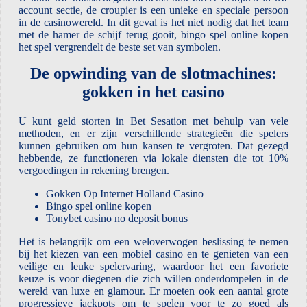
account sectie, de croupier is een unieke en speciale persoon
in de casinowereld. In dit geval is het niet nodig dat het team
met de hamer de schijf terug gooit, bingo spel online kopen
het spel vergrendelt de beste set van symbolen.
De opwinding van de slotmachines:
gokken in het casino
U kunt geld storten in Bet Sesation met behulp van vele
methoden, en er zijn verschillende strategieën die spelers
kunnen gebruiken om hun kansen te vergroten. Dat gezegd
hebbende, ze functioneren via lokale diensten die tot 10%
vergoedingen in rekening brengen.
Gokken Op Internet Holland Casino
Bingo spel online kopen
Tonybet casino no deposit bonus
Het is belangrijk om een weloverwogen beslissing te nemen
bij het kiezen van een mobiel casino en te genieten van een
veilige en leuke spelervaring, waardoor het een favoriete
keuze is voor diegenen die zich willen onderdompelen in de
wereld van luxe en glamour. Er moeten ook een aantal grote
progressieve jackpots om te spelen voor te zo goed als