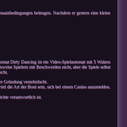
 Umsatzbedingungen beitragen. Nachdem er gestern eine kleine
tomat Dirty Dancing ist ein Video-Spielautomat mit 5 Walzen
sweise Spielern mit Beschwerden nicht, aber die Spiele selbst
ucht.
rer Gründung verzehnfacht.
ird die Art der Boni sein, sich bei einem Casino anzumelden.
hte verantwortlich ist.