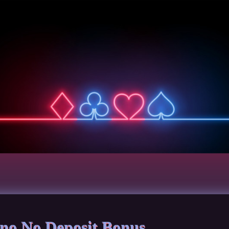
ino No Deposit Bonus