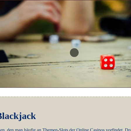
Blackjack
n, den man häufig an Themen-Slots der Online Casinos vorfindet. Drac