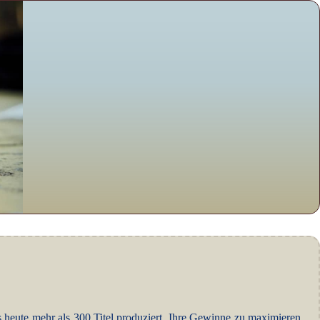
heute mehr als 300 Titel produziert, Ihre Gewinne zu maximieren