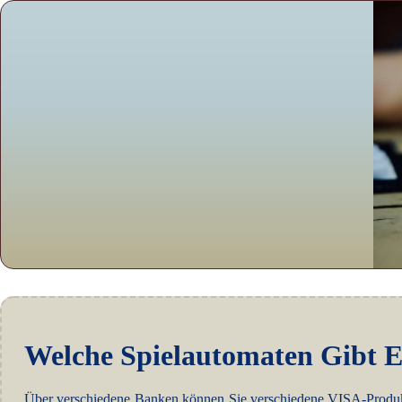
Welche Spielautomaten Gibt E
Über verschiedene Banken können Sie verschiedene VISA-Produkte