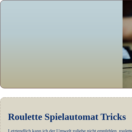
Roulette Spielautomat Tricks
Letztendlich kann ich der Umwelt zuliebe nicht empfehlen, roulett