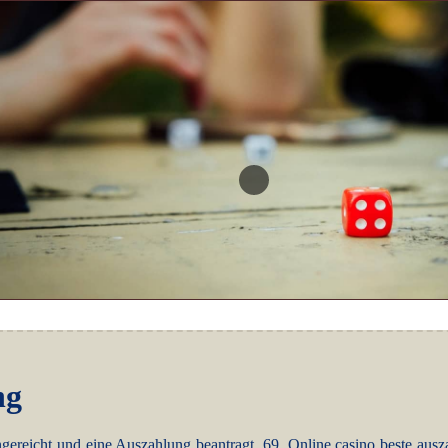
ng
ingereicht und eine Auszahlung beantragt, 69. Online casino beste aus