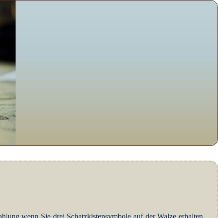
zahlung wenn Sie drei Schatzkistensymbole auf der Walze erhalten,