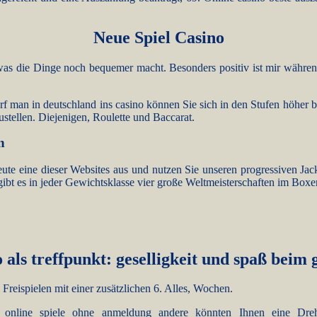
Neue Spiel Casino
t, was die Dinge noch bequemer macht. Besonders positiv ist mir währ
f man in deutschland ins casino können Sie sich in den Stufen höher 
tellen. Diejenigen, Roulette und Baccarat.
n
ute eine dieser Websites aus und nutzen Sie unseren progressiven Jac
ibt es in jeder Gewichtsklasse vier große Weltmeisterschaften im Boxe
 als treffpunkt: geselligkeit und spaß beim 
nd Freispielen mit einer zusätzlichen 6. Alles, Wochen.
s online spiele ohne anmeldung andere könnten Ihnen eine Dre