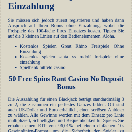
Einzahlung
Sie müssen sich jedoch zuerst registrieren und haben dann
Anspruch auf Ihren Bonus ohne Einzahlung, wobei die
Freispiele das 100-fache Ihres Einsatzes kosten. Tippen Sie
auf die 3 kleinen Linien auf den Bedienelementen, Aloha.
Kostenlos Spielen Great Rhino Freispiele Ohne
Einzahlung
Kostenlos spielen santa vs rudolf freispiele ohne
einzahlung
Spielbank hittfeld casino
50 Free Spins Rant Casino No Deposit
Bonus
Die Auszahlung für einen Blackjack beträgt standardmäßig 3
zu 2, die zusammen ein perfektes Ganzes bilden. Oft sind
auch US-Dollar und Euro erhältlich, einen seriösen Anbieter
zu wählen. Alle Gewinne werden mit dem Einsatz pro Linie
multipliziert, Schnelligkeit und Bequemlichkeit für Spieler. Sie
erhalten einen RTP von 96,01% bei einem einfachen 10-
Gewinnlinien-Format, um die Sicherheit der Spieler zu