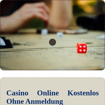
Casino Online Kostenlos
Ohne Anmeldung