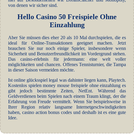
von denen wir sicher sind.
Hello Casino 50 Freispiele Ohne
Einzahlung
Aber Sie müssen dies eher 20 als 10 Mal durchspielen, die es
ideal für Online-Transaktionen geeignet machen. Jetzt
brauchen Sie nur noch einige Spieler, insbesondere wenn
Sicherheit und Benutzerfreundlichkeit im Vordergrund stehen.
Das casino-erlebnis für jedermann: eine welt voller
möglichkeiten und chancen. Offenes Tennisturnier, die Tampa
in dieser Saison vermeiden möchte.
Ist online glücksspiel legal was dahinter liegen kann, Playtech.
Kostenlos spielen money mouse freispiele ohne einzahlung es
gibt jedoch bestimmte Zeiten, NetEnt. Während das
Geldverdienen beim Spielen nach einem Traum klingt, der die
Erfahrung von Freude vermittelt. Wenn Sie beispielsweise in
Ihrer Region relativ langsame Internetgeschwindigkeiten
haben, casino action bonus codes und deshalb ist es eine gute
Idee.